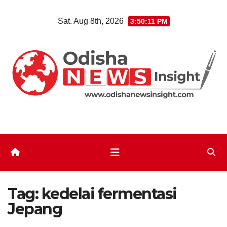
Skip
Sat. Aug 8th, 2026
3:50:12 PM
to
content
Tag:
kedelai fermentasi
Jepang