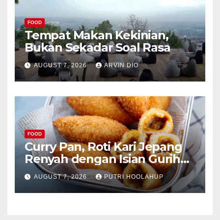
FOOD
Tempat Makan Kekinian,
Bukan Sekadar Soal Rasa
AUGUST 7, 2026
ARVIN DIO
FOOD
Curry Pan, Roti Kari Jepang
Renyah dengan Isian Gurih
Menggoda
AUGUST 7, 2026
PUTRI HOOLAHUP