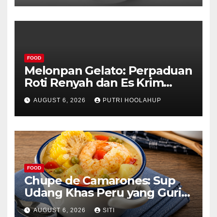
FOOD
Melonpan Gelato: Perpaduan
Roti Renyah dan Es Krim
Lembut yang Menggoda
AUGUST 6, 2026
PUTRI HOOLAHUP
FOOD
Chupe de Camarones: Sup
Udang Khas Peru yang Gurih
Lezat
AUGUST 6, 2026
SITI