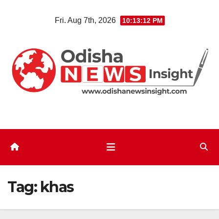
Skip
Fri. Aug 7th, 2026
10:13:13 PM
to
content
Tag:
khas