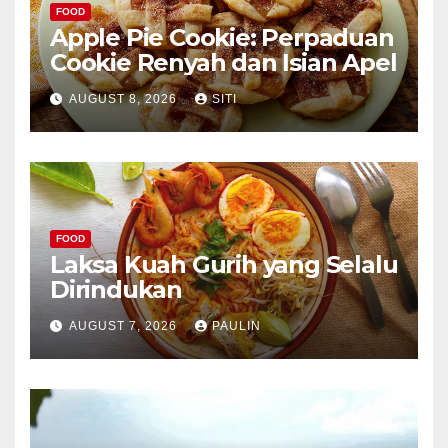
FOOD
Apple Pie Cookie: Perpaduan
Cookie Renyah dan Isian Apel
AUGUST 8, 2026
SITI
FOOD
Laksa Kuah Gurih yang Selalu
Dirindukan
AUGUST 7, 2026
PAULIN