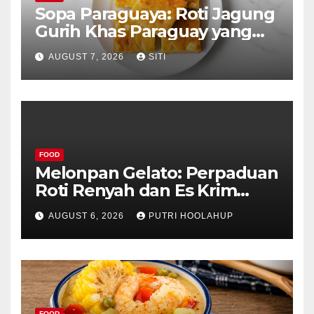
Sopa Paraguaya: Roti Jagung
Gurih Khas Paraguay yang
Unik
AUGUST 7, 2026
SITI
FOOD
Melonpan Gelato: Perpaduan
Roti Renyah dan Es Krim
Lembut yang Menggoda
AUGUST 6, 2026
PUTRI HOOLAHUP
FOOD