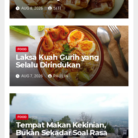
Apel
AUG 8, 2026
SITI
FOOD
Laksa Kuah Gurih yang
Selalu Dirindukan
AUG 7, 2026
PAULIN
FOOD
Tempat Makan Kekinian,
Bukan Sekadar Soal Rasa