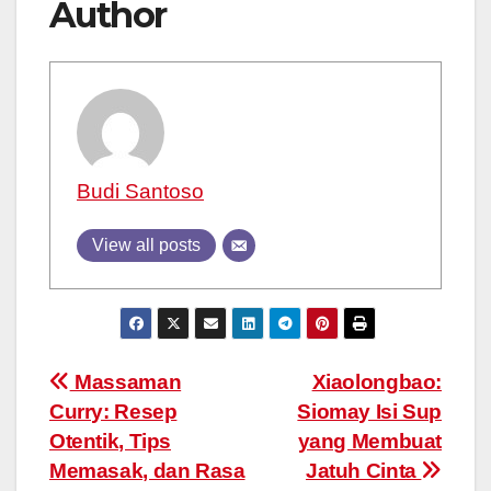
Author
Budi Santoso
View all posts
Post
Massaman
Xiaolongbao:
Curry: Resep
Siomay Isi Sup
navigation
Otentik, Tips
yang Membuat
Memasak, dan Rasa
Jatuh Cinta