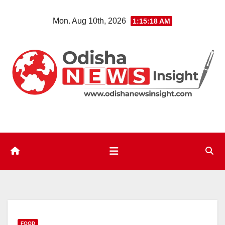
Skip
Mon. Aug 10th, 2026
1:15:20 AM
to
content
FOOD