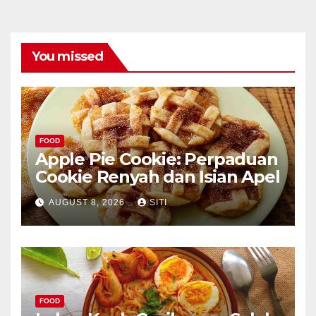
You missed
FOOD
Apple Pie Cookie: Perpaduan
Cookie Renyah dan Isian Apel
AUGUST 8, 2026
SITI
FOOD