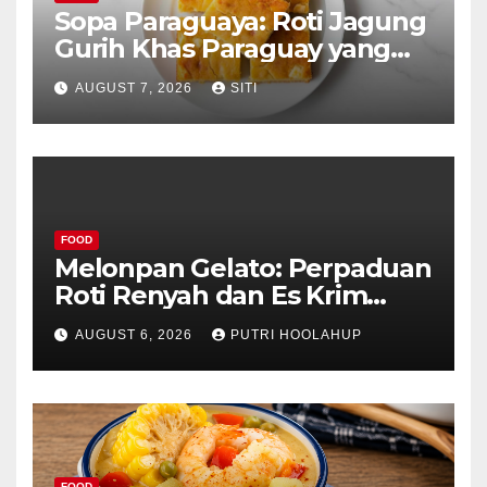
Sopa Paraguaya: Roti Jagung
Gurih Khas Paraguay yang
Unik
AUGUST 7, 2026
SITI
FOOD
Melonpan Gelato: Perpaduan
Roti Renyah dan Es Krim
Lembut yang Menggoda
AUGUST 6, 2026
PUTRI HOOLAHUP
FOOD