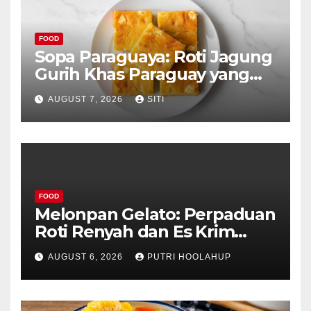
FOOD
Sopa Paraguaya: Roti Jagung
Gurih Khas Paraguay yang
Unik
AUGUST 7, 2026
SITI
FOOD
Melonpan Gelato: Perpaduan
Roti Renyah dan Es Krim
Lembut yang Menggoda
AUGUST 6, 2026
PUTRI HOOLAHUP