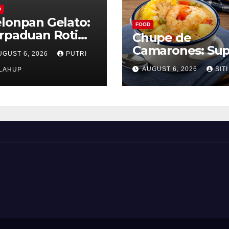
D
lonpan Gelato:
FOOD
rpaduan Roti
Chupe de
nyah dan Es
Camarones: Su
UGUST 6, 2026
PUTRI
im Lembut yang
Udang Khas Pe
AUGUST 6, 2026
SITI
nggoda
LAHUP
yang Gurih Leza