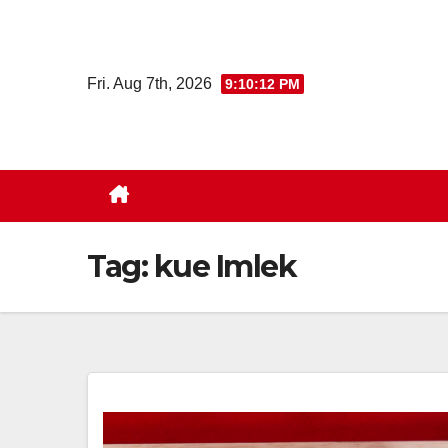
Skip
to
content
Fri. Aug 7th, 2026
9:10:13 PM
Tag:
kue Imlek