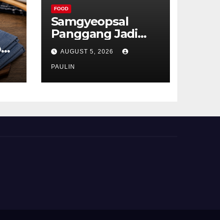
FOOD
Samgyeopsal
Panggang Jadi
Favorit Pecinta
p
AUGUST 5, 2026
Kuliner Korea
ru
PAULIN
t