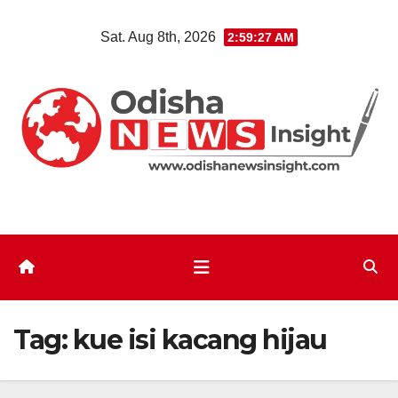
Skip
Sat. Aug 8th, 2026
2:59:27 AM
to
content
Tag:
kue isi kacang hijau