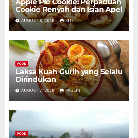
Apple Pie Cookie: Perpaduan
Cookie Renyah dan Isian Apel
AUGUST 8, 2026
SITI
FOOD
Laksa Kuah Gurih yang Selalu
Dirindukan
AUGUST 7, 2026
PAULIN
FOOD