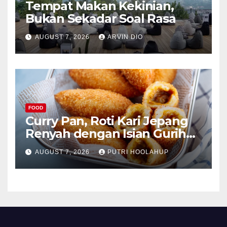
Tempat Makan Kekinian,
Bukan Sekadar Soal Rasa
AUGUST 7, 2026
ARVIN DIO
FOOD
Curry Pan, Roti Kari Jepang
Renyah dengan Isian Gurih
Menggoda
AUGUST 7, 2026
PUTRI HOOLAHUP