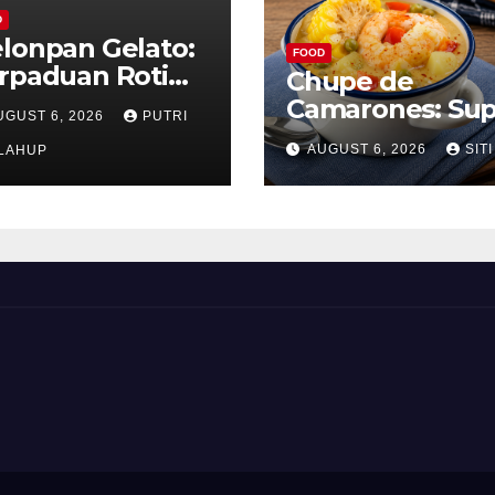
D
lonpan Gelato:
FOOD
rpaduan Roti
Chupe de
nyah dan Es
Camarones: Su
UGUST 6, 2026
PUTRI
im Lembut yang
Udang Khas Pe
AUGUST 6, 2026
SITI
nggoda
LAHUP
yang Gurih Leza