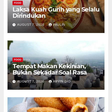
FOOD
Laksa Kuah Gurih yang Selalu
Dirindukan
AUGUST 7, 2026
PAULIN
FOOD
Tempat Makan Kekinian,
Bukan Sekadar Soal Rasa
AUGUST 7, 2026
ARVIN DIO