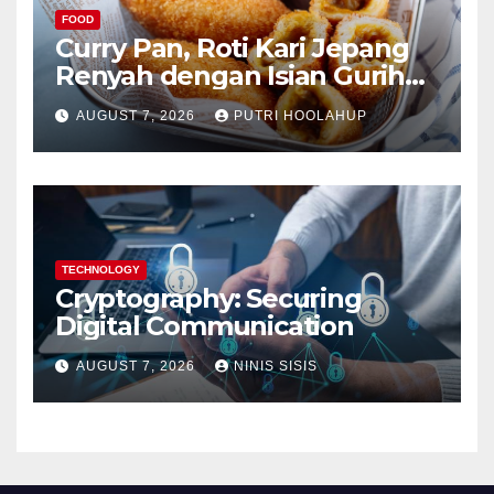
FOOD
Curry Pan, Roti Kari Jepang
Renyah dengan Isian Gurih
Menggoda
AUGUST 7, 2026
PUTRI HOOLAHUP
TECHNOLOGY
Cryptography: Securing
Digital Communication
AUGUST 7, 2026
NINIS SISIS