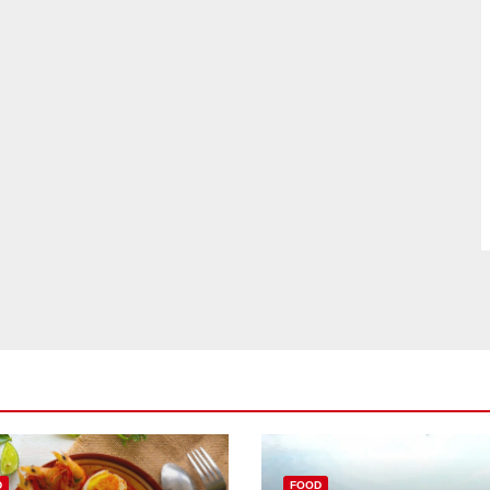
D
FOOD