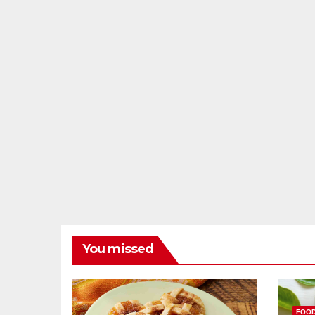
You missed
FOO