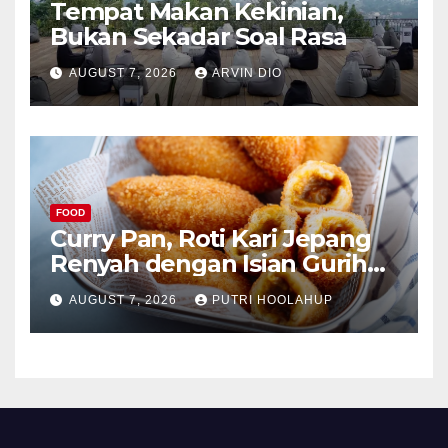
Tempat Makan Kekinian,
Bukan Sekadar Soal Rasa
AUGUST 7, 2026
ARVIN DIO
FOOD
Curry Pan, Roti Kari Jepang
Renyah dengan Isian Gurih
Menggoda
AUGUST 7, 2026
PUTRI HOOLAHUP