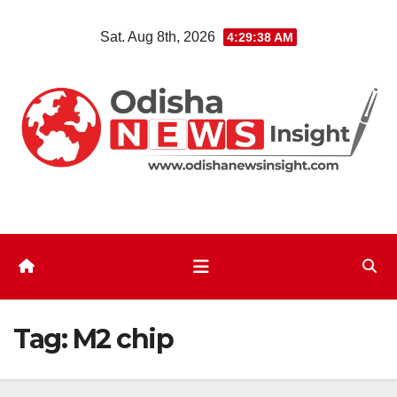
Skip
Sat. Aug 8th, 2026
4:29:39 AM
to
content
Tag:
M2 chip