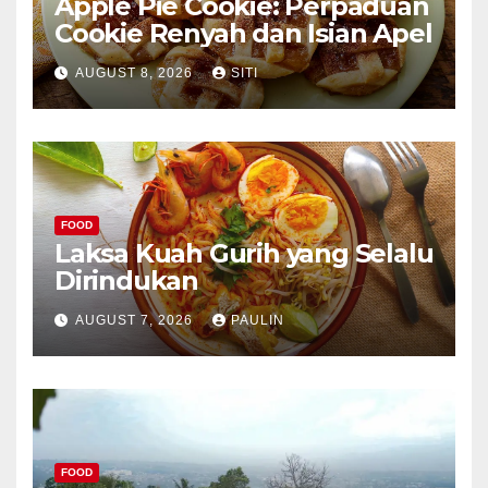
Apple Pie Cookie: Perpaduan
Cookie Renyah dan Isian Apel
AUGUST 8, 2026
SITI
FOOD
Laksa Kuah Gurih yang Selalu
Dirindukan
AUGUST 7, 2026
PAULIN
FOOD