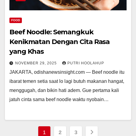
FOOD
Beef Noodle: Semangkuk
Kenikmatan Dengan Cita Rasa
yang Khas
NOVEMBER 29, 2025
PUTRI HOOLAHUP
JAKARTA, odishanewsinsight.com — Beef noodle itu
ibarat temen setia saat lo lagi butuh makanan hangat,
menggugah, dan bikin hati adem. Gue pertama kali
jatuh cinta sama beef noodle waktu nyobain…
Posts
1
2
3