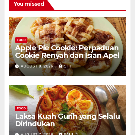
You missed
FOOD
Apple Pie Cookie: Perpaduan
Cookie Renyah dan Isian Apel
AUGUST 8, 2026
SITI
FOOD
Laksa Kuah Gurih yang Selalu
Dirindukan
AUGUST 7, 2026
PAULIN