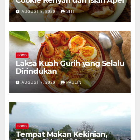
Cookie Renyah dan Isian Apel
AUGUST 8, 2026
SITI
FOOD
Laksa Kuah Gurih yang Selalu
Dirindukan
AUGUST 7, 2026
PAULIN
FOOD
Tempat Makan Kekinian,