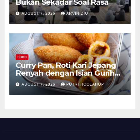
Bukan Sekadar Soal Rasa
AUGUST 7, 2026
ARVIN DIO
FOOD
Curry Pan, Roti Kari Jepang
Renyah dengan Isian Gurih
Menggoda
AUGUST 7, 2026
PUTRI HOOLAHUP