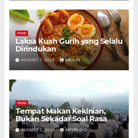
FOOD
Laksa Kuah Gurih yang Selalu
Dirindukan
AUGUST 7, 2026
PAULIN
FOOD
Tempat Makan Kekinian,
Bukan Sekadar Soal Rasa
AUGUST 7, 2026
ARVIN DIO