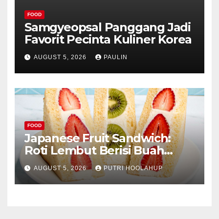
FOOD
Samgyeopsal Panggang Jadi
Favorit Pecinta Kuliner Korea
AUGUST 5, 2026
PAULIN
FOOD
Japanese Fruit Sandwich:
Roti Lembut Berisi Buah
Segar yang Memikat Selera
AUGUST 5, 2026
PUTRI HOOLAHUP