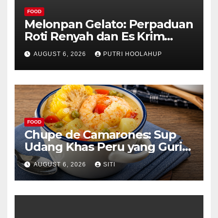
FOOD
Melonpan Gelato: Perpaduan
Roti Renyah dan Es Krim
Lembut yang Menggoda
AUGUST 6, 2026
PUTRI HOOLAHUP
FOOD
Chupe de Camarones: Sup
Udang Khas Peru yang Gurih
Lezat
AUGUST 6, 2026
SITI