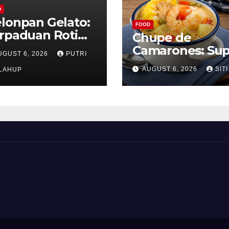
D
lonpan Gelato:
FOOD
rpaduan Roti
Chupe de
nyah dan Es
Camarones: Su
UGUST 6, 2026
PUTRI
im Lembut yang
Udang Khas Pe
AUGUST 6, 2026
SITI
nggoda
LAHUP
yang Gurih Leza