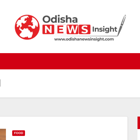
l
FOOD