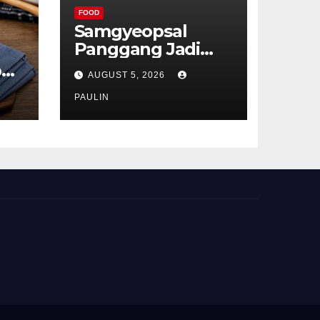
FOOD
Samgyeopsal
Panggang Jadi
Favorit Pecinta
p
AUGUST 5, 2026
Kuliner Korea
ru
PAULIN
t