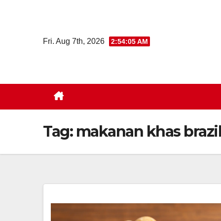
Skip
to
content
Fri. Aug 7th, 2026
2:54:06 AM
Tag:
makanan khas brazi