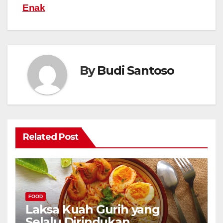
Enak
By
Budi Santoso
Related Post
FOOD
Laksa Kuah Gurih yang
Selalu Dirindukan