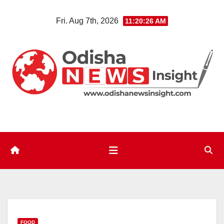
Skip
Fri. Aug 7th, 2026
11:20:28 AM
to
content
FOOD