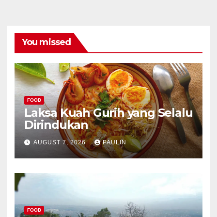
You missed
FOOD
Laksa Kuah Gurih yang Selalu
Dirindukan
AUGUST 7, 2026
PAULIN
FOOD