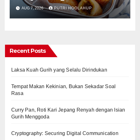
Menggoda
AUG 7, 2026
PUTRI HOOLAHUP
Recent Posts
Laksa Kuah Gurih yang Selalu Dirindukan
Tempat Makan Kekinian, Bukan Sekadar Soal
Rasa
Curry Pan, Roti Kari Jepang Renyah dengan Isian
Gurih Menggoda
Cryptography: Securing Digital Communication