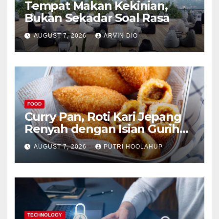
Tempat Makan Kekinian,
Bukan Sekadar Soal Rasa
AUGUST 7, 2026
ARVIN DIO
FOOD
Curry Pan, Roti Kari Jepang
Renyah dengan Isian Gurih
Menggoda
AUGUST 7, 2026
PUTRI HOOLAHUP
TECHNOLOGY