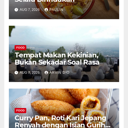
AUG 7, 2026
PAULIN
FOOD
Tempat Makan Kekinian,
Bukan Sekadar Soal Rasa
AUG 7, 2026
ARVIN DIO
FOOD
Curry Pan, Roti Kari Jepang
Renyah dengan Isian Gurih