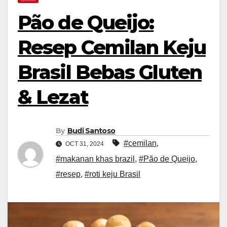
Pão de Queijo:
Resep Cemilan Keju
Brasil Bebas Gluten
& Lezat
By
Budi Santoso
#cemilan
,
OCT 31, 2024
#makanan khas brazil
,
#Pão de Queijo
,
#resep
,
#roti keju Brasil