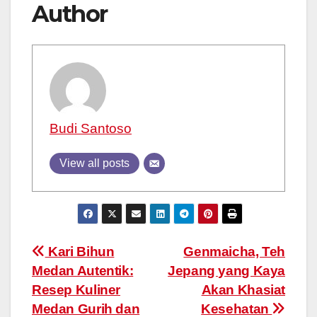
Author
Budi Santoso
View all posts
Post
Kari Bihun
Genmaicha, Teh
Medan Autentik:
Jepang yang Kaya
navigation
Resep Kuliner
Akan Khasiat
Medan Gurih dan
Kesehatan