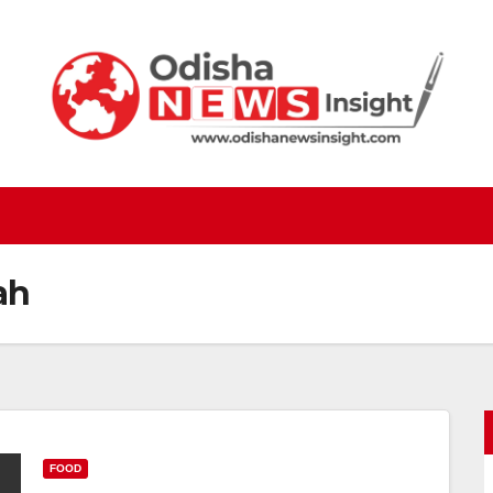
ah
FOOD