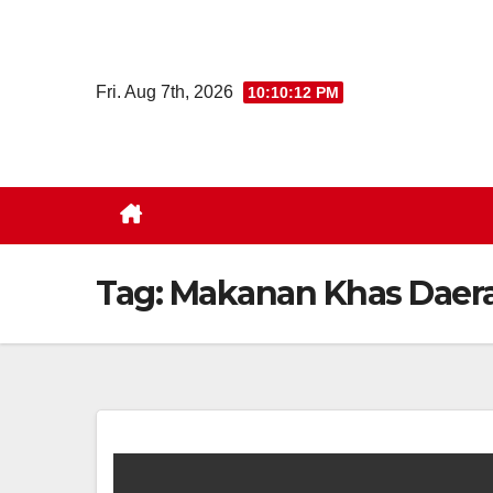
Skip
to
content
Fri. Aug 7th, 2026
10:10:13 PM
Tag:
Makanan Khas Daer