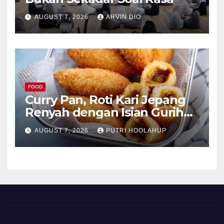
AUGUST 7, 2026
ARVIN DIO
FOOD
Curry Pan, Roti Kari Jepang
Renyah dengan Isian Gurih
Menggoda
AUGUST 7, 2026
PUTRI HOOLAHUP