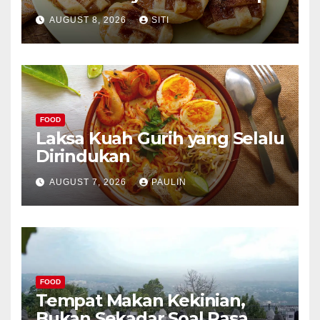
AUGUST 8, 2026
SITI
FOOD
Laksa Kuah Gurih yang Selalu
Dirindukan
AUGUST 7, 2026
PAULIN
FOOD
Tempat Makan Kekinian,
Bukan Sekadar Soal Rasa