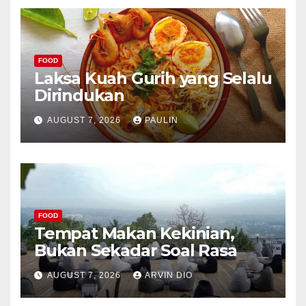
FOOD
Laksa Kuah Gurih yang Selalu
Dirindukan
AUGUST 7, 2026
PAULIN
FOOD
Tempat Makan Kekinian,
Bukan Sekadar Soal Rasa
AUGUST 7, 2026
ARVIN DIO