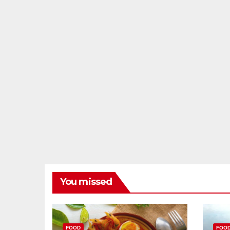
You missed
FOOD
FOO