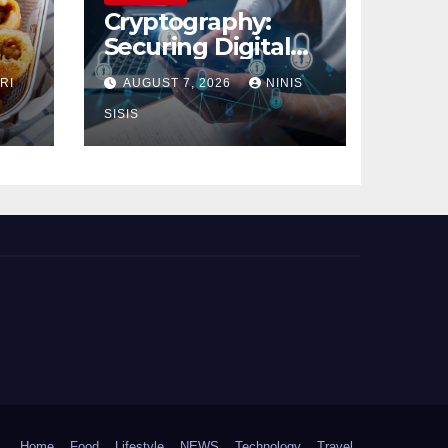
Cryptography:
Securing Digital
Communication
RI
AUGUST 7, 2026
NINIS
SISIS
Home
Food
Lifestyle
NEWS
Technology
Travel