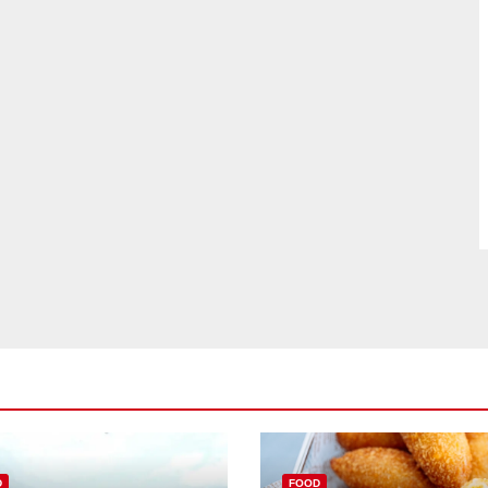
D
FOOD