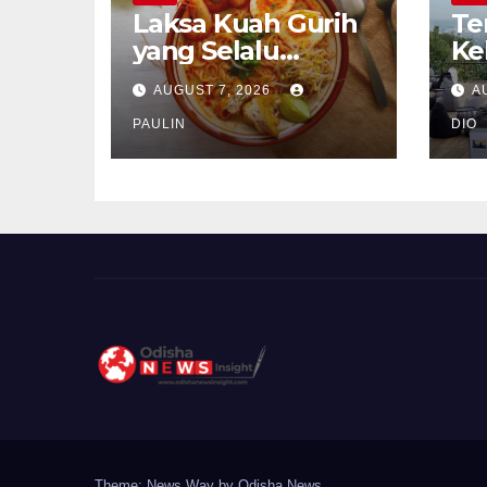
Laksa Kuah Gurih
Te
yang Selalu
Ke
Dirindukan
Se
AUGUST 7, 2026
A
PAULIN
DIO
Theme: News Way by
Odisha News
.