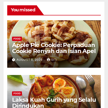
You missed
FOOD
Apple Pie Cookie: Perpaduan
Cookie Renyah dan Isian Apel
AUGUST 8, 2026
SITI
FOOD
Laksa Kuah Gurih yang Selalu
Dirindukan