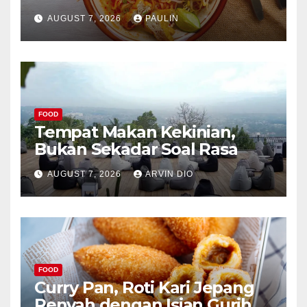
AUGUST 7, 2026
PAULIN
FOOD
Tempat Makan Kekinian,
Bukan Sekadar Soal Rasa
AUGUST 7, 2026
ARVIN DIO
FOOD
Curry Pan, Roti Kari Jepang
Renyah dengan Isian Gurih