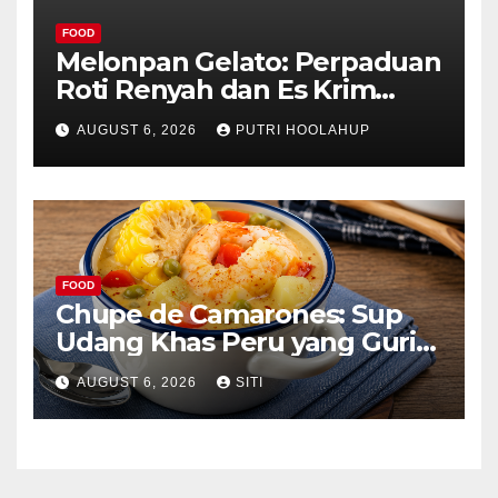
FOOD
Melonpan Gelato: Perpaduan
Roti Renyah dan Es Krim
Lembut yang Menggoda
AUGUST 6, 2026
PUTRI HOOLAHUP
FOOD
Chupe de Camarones: Sup
Udang Khas Peru yang Gurih
Lezat
AUGUST 6, 2026
SITI