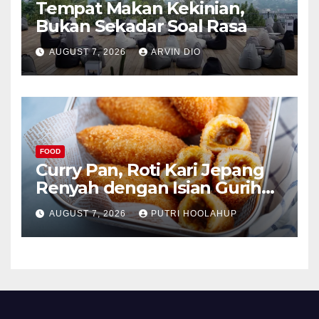
Tempat Makan Kekinian,
Bukan Sekadar Soal Rasa
AUGUST 7, 2026
ARVIN DIO
FOOD
Curry Pan, Roti Kari Jepang
Renyah dengan Isian Gurih
Menggoda
AUGUST 7, 2026
PUTRI HOOLAHUP