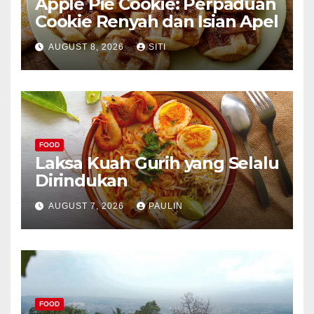
Apple Pie Cookie: Perpaduan
Cookie Renyah dan Isian Apel
AUGUST 8, 2026
SITI
FOOD
Laksa Kuah Gurih yang Selalu
Dirindukan
AUGUST 7, 2026
PAULIN
FOOD