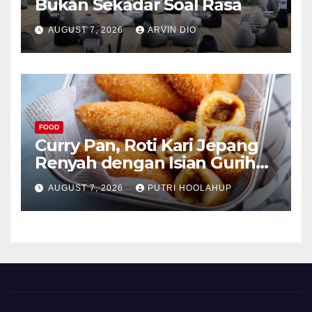
Bukan Sekadar Soal Rasa
AUGUST 7, 2026
ARVIN DIO
FOOD
Curry Pan, Roti Kari Jepang
Renyah dengan Isian Gurih
Menggoda
AUGUST 7, 2026
PUTRI HOOLAHUP