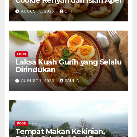
Cookie Renyah dan Isian Apel
AUGUST 8, 2026
SITI
FOOD
Laksa Kuah Gurih yang Selalu
Dirindukan
AUGUST 7, 2026
PAULIN
FOOD
Tempat Makan Kekinian,