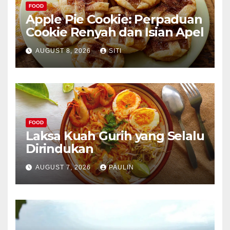
FOOD
Apple Pie Cookie: Perpaduan
Cookie Renyah dan Isian Apel
AUGUST 8, 2026
SITI
FOOD
Laksa Kuah Gurih yang Selalu
Dirindukan
AUGUST 7, 2026
PAULIN