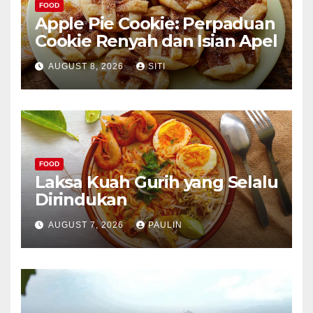
FOOD
Apple Pie Cookie: Perpaduan
Cookie Renyah dan Isian Apel
AUGUST 8, 2026
SITI
FOOD
Laksa Kuah Gurih yang Selalu
Dirindukan
AUGUST 7, 2026
PAULIN