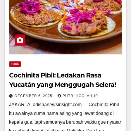
FOOD
Cochinita Pibil: Ledakan Rasa
Yucatán yang Menggugah Selera!
DECEMBER 6, 2025
PUTRI HOOLAHUP
JAKARTA, odishanewsinsight.com — Cochinita Pibil
itu awalnya cuma nama asing yang lewat doang di
kepala gue, tapi semuanya berubah waktu gue nyasar
ke sebuah kedai kecil gaya Meksiko. Dari luar…