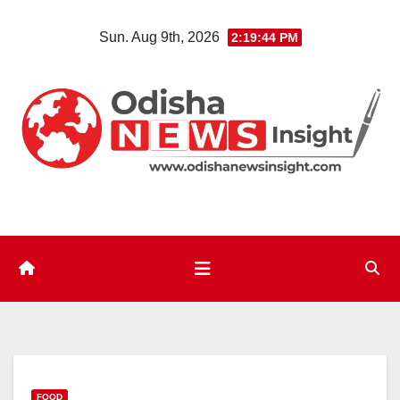
Skip
Sun. Aug 9th, 2026
2:19:45 PM
to
content
FOOD