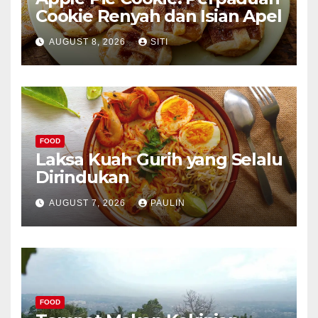
Cookie Renyah dan Isian Apel
AUGUST 8, 2026
SITI
FOOD
Laksa Kuah Gurih yang Selalu
Dirindukan
AUGUST 7, 2026
PAULIN
FOOD