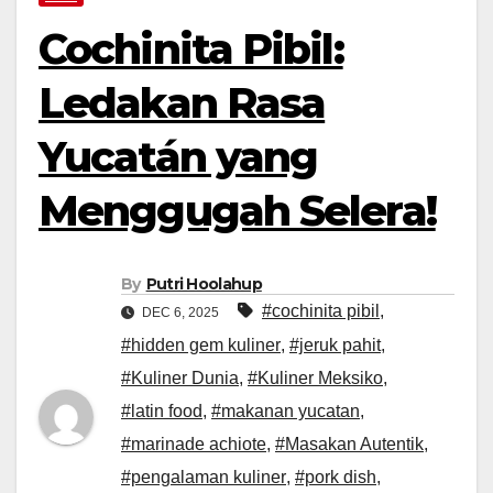
Cochinita Pibil:
Ledakan Rasa
Yucatán yang
Menggugah Selera!
By
Putri Hoolahup
#cochinita pibil
,
DEC 6, 2025
#hidden gem kuliner
,
#jeruk pahit
,
#Kuliner Dunia
,
#Kuliner Meksiko
,
#latin food
,
#makanan yucatan
,
#marinade achiote
,
#Masakan Autentik
,
#pengalaman kuliner
,
#pork dish
,