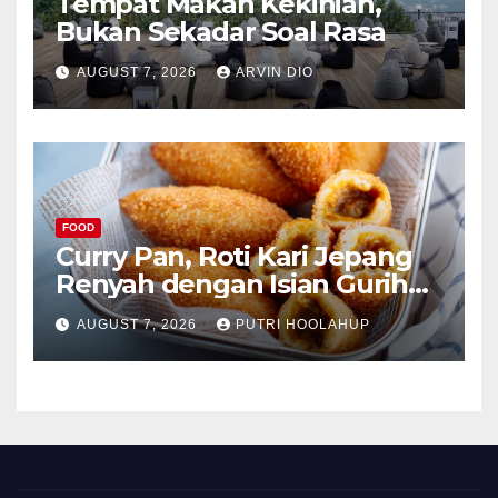
Tempat Makan Kekinian,
Bukan Sekadar Soal Rasa
AUGUST 7, 2026
ARVIN DIO
FOOD
Curry Pan, Roti Kari Jepang
Renyah dengan Isian Gurih
Menggoda
AUGUST 7, 2026
PUTRI HOOLAHUP