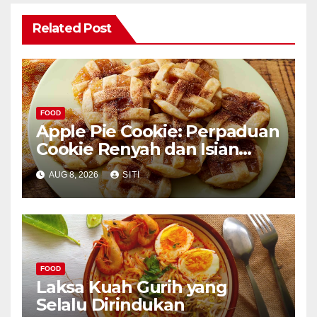
Related Post
FOOD
Apple Pie Cookie: Perpaduan
Cookie Renyah dan Isian
Apel
AUG 8, 2026
SITI
FOOD
Laksa Kuah Gurih yang
Selalu Dirindukan