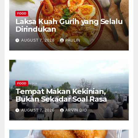
FOOD
Laksa Kuah Gurih yang Selalu
Dirindukan
AUGUST 7, 2026
PAULIN
FOOD
Tempat Makan Kekinian,
Bukan Sekadar Soal Rasa
AUGUST 7, 2026
ARVIN DIO