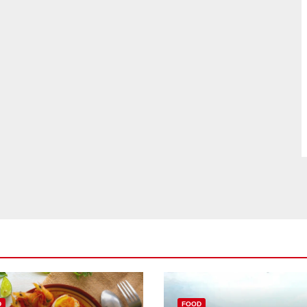
D
FOOD