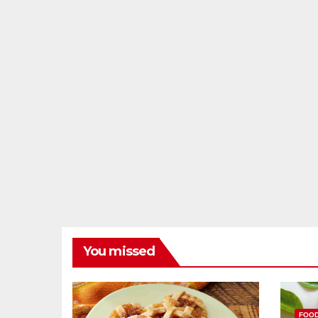
You missed
FOO