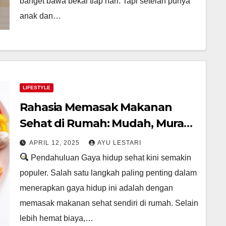
banget bawa bekal tiap hari. Tapi setelah punya
anak dan…
LIFESTYLE
Rahasia Memasak Makanan
Sehat di Rumah: Mudah, Murah,
dan Menyenangkan!
APRIL 12, 2025
AYU LESTARI
Pendahuluan Gaya hidup sehat kini semakin
populer. Salah satu langkah paling penting dalam
menerapkan gaya hidup ini adalah dengan
memasak makanan sehat sendiri di rumah. Selain
lebih hemat biaya,…