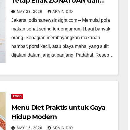
Tetap Enak ZONATUAN dan
Mengenyangkan
MAY 23, 2026
ARVIN DIO
Jakarta, odishanewsinsight.com – Memulai pola
makan sehat sering terdengar rumit bagi banyak
orang. Sebagian membayangkan makanan
hambar, porsi kecil, atau biaya mahal yang sulit
dijalani dalam jangka panjang. Padahal, Resep…
FOOD
Menu Diet Praktis untuk Gaya
Hidup Modern
MAY 15, 2026
ARVIN DIO