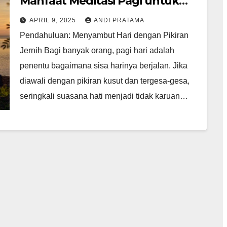
Manfaat Meditasi Pagi untuk
Hidup Seimbang
APRIL 9, 2025
ANDI PRATAMA
Pendahuluan: Menyambut Hari dengan Pikiran
Jernih Bagi banyak orang, pagi hari adalah
penentu bagaimana sisa harinya berjalan. Jika
diawali dengan pikiran kusut dan tergesa-gesa,
seringkali suasana hati menjadi tidak karuan…