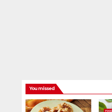
You missed
FOO