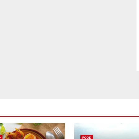
D
FOOD