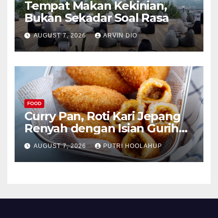
Tempat Makan Kekinian,
Bukan Sekadar Soal Rasa
AUGUST 7, 2026
ARVIN DIO
FOOD
Curry Pan, Roti Kari Jepang
Renyah dengan Isian Gurih
Menggoda
AUGUST 7, 2026
PUTRI HOOLAHUP