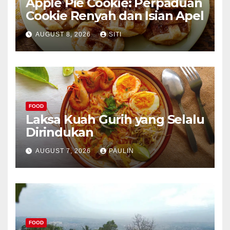
Apple Pie Cookie: Perpaduan
Cookie Renyah dan Isian Apel
AUGUST 8, 2026
SITI
FOOD
Laksa Kuah Gurih yang Selalu
Dirindukan
AUGUST 7, 2026
PAULIN
FOOD