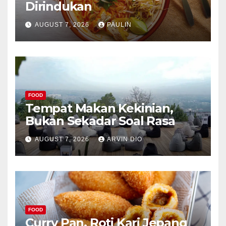
Dirindukan
AUGUST 7, 2026
PAULIN
FOOD
Tempat Makan Kekinian,
Bukan Sekadar Soal Rasa
AUGUST 7, 2026
ARVIN DIO
FOOD
Curry Pan, Roti Kari Jepang