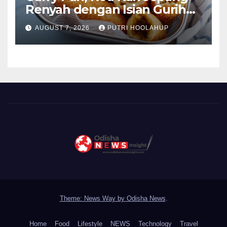
Renyah dengan Isian Gurih
Menggoda
AUGUST 7, 2026
PUTRI HOOLAHUP
Theme: News Way by
Odisha News
.
Home
Food
Lifestyle
NEWS
Technology
Travel