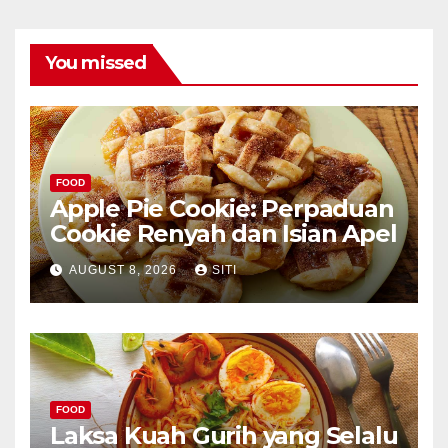
You missed
FOOD
Apple Pie Cookie: Perpaduan
Cookie Renyah dan Isian Apel
AUGUST 8, 2026
SITI
FOOD
Laksa Kuah Gurih yang Selalu