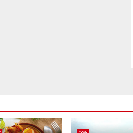
D
FOOD