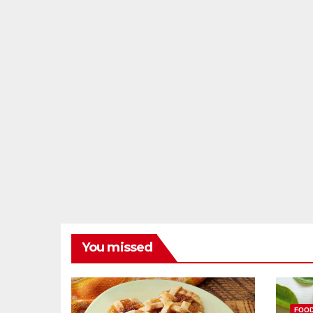
You missed
FOO