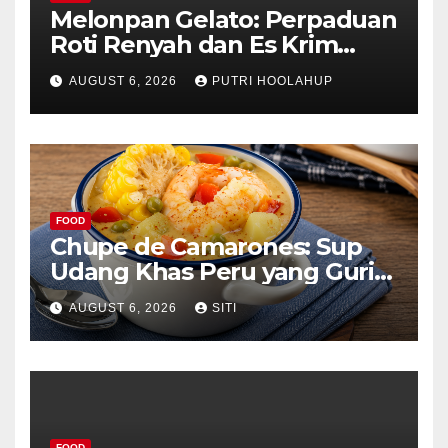
Melonpan Gelato: Perpaduan
Roti Renyah dan Es Krim
Lembut yang Menggoda
AUGUST 6, 2026
PUTRI HOOLAHUP
FOOD
Chupe de Camarones: Sup
Udang Khas Peru yang Gurih
Lezat
AUGUST 6, 2026
SITI
FOOD