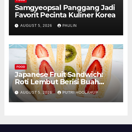
Samgyeopsal Panggang Jadi
Favorit Pecinta Kuliner Korea
AUGUST 5, 2026
PAULIN
FOOD
Japanese Fruit Sandwich:
Roti Lembut Berisi Buah
Segar yang Memikat Selera
AUGUST 5, 2026
PUTRI HOOLAHUP