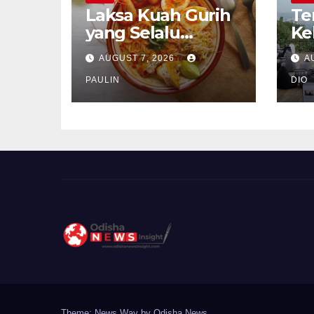
Laksa Kuah Gurih
Te
yang Selalu
Ke
Dirindukan
Se
AUGUST 7, 2026
A
PAULIN
DIO
Theme: News Way by
Odisha News
.