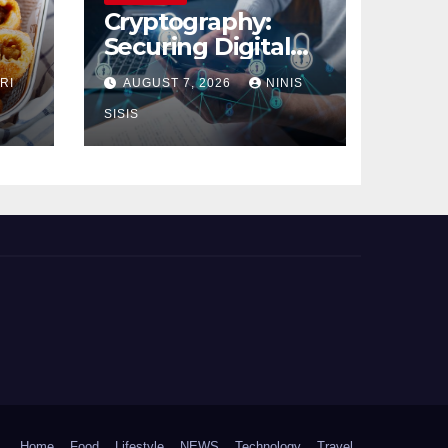
Cryptography:
Securing Digital
Communication
RI
AUGUST 7, 2026
NINIS
SISIS
Home
Food
Lifestyle
NEWS
Technology
Travel