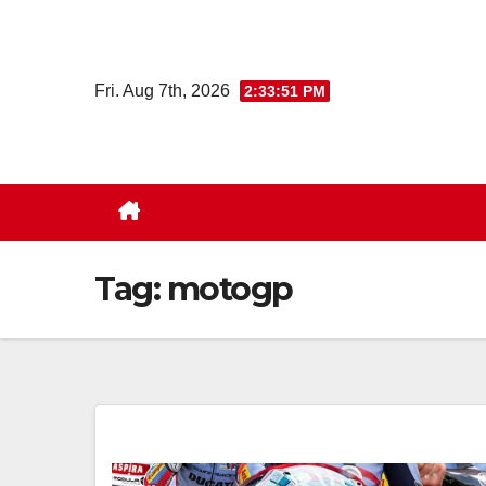
Skip
to
content
Fri. Aug 7th, 2026
2:33:51 PM
Tag:
motogp