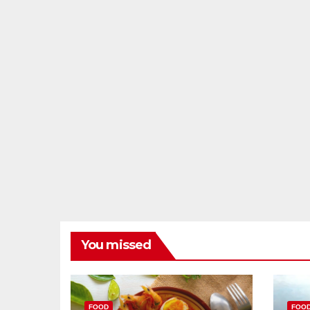
You missed
FOOD
FOO