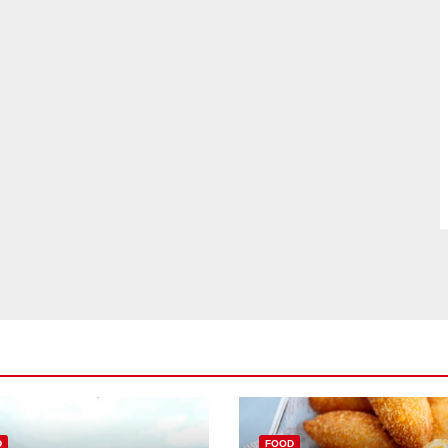
D
FOOD