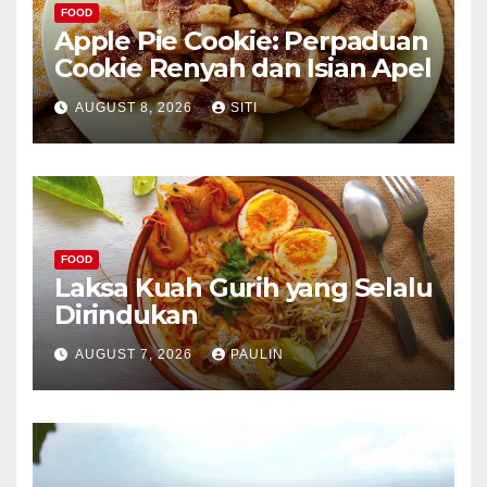
FOOD
Apple Pie Cookie: Perpaduan
Cookie Renyah dan Isian Apel
AUGUST 8, 2026
SITI
FOOD
Laksa Kuah Gurih yang Selalu
Dirindukan
AUGUST 7, 2026
PAULIN