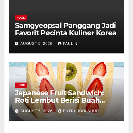
FOOD
Samgyeopsal Panggang Jadi
Favorit Pecinta Kuliner Korea
AUGUST 5, 2026
PAULIN
FOOD
Japanese Fruit Sandwich:
Roti Lembut Berisi Buah
Segar yang Memikat Selera
AUGUST 5, 2026
PUTRI HOOLAHUP