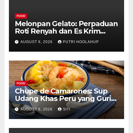
FOOD
Melonpan Gelato: Perpaduan
Roti Renyah dan Es Krim
Lembut yang Menggoda
AUGUST 6, 2026
PUTRI HOOLAHUP
FOOD
Chupe de Camarones: Sup
Udang Khas Peru yang Gurih
Lezat
AUGUST 6, 2026
SITI