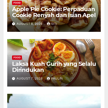
FOOD
Apple Pie Cookie: Perpaduan
Cookie Renyah dan Isian Apel
AUGUST 8, 2026
SITI
FOOD
Laksa Kuah Gurih yang Selalu
Dirindukan
AUGUST 7, 2026
PAULIN