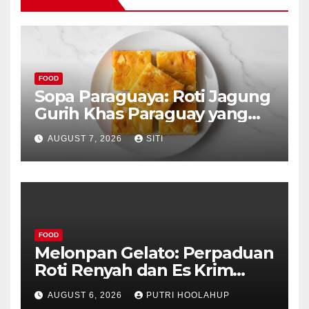
FOOD
Sopa Paraguaya: Roti Jagung
Gurih Khas Paraguay yang
Unik
AUGUST 7, 2026
SITI
FOOD
Melonpan Gelato: Perpaduan
Roti Renyah dan Es Krim
Lembut yang Menggoda
AUGUST 6, 2026
PUTRI HOOLAHUP