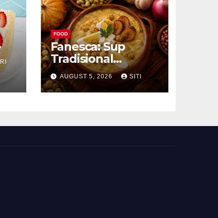
FOOD
Fanesca: Sup
Tradisional
RI
g
Ekuador yang
AUGUST 5, 2026
SITI
Kaya Bahan dan
Rasa