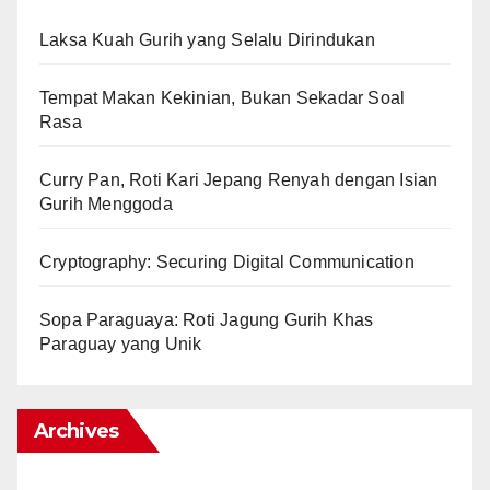
Laksa Kuah Gurih yang Selalu Dirindukan
Tempat Makan Kekinian, Bukan Sekadar Soal
Rasa
Curry Pan, Roti Kari Jepang Renyah dengan Isian
Gurih Menggoda
Cryptography: Securing Digital Communication
Sopa Paraguaya: Roti Jagung Gurih Khas
Paraguay yang Unik
Archives