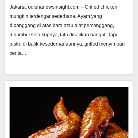
Jakarta, odishanewsinsight.com – Grilled chicken
mungkin terdengar sederhana. Ayam yang
dipanggang di atas bara atau alat pemanggang,
dibumbui secukupnya, lalu disajikan hangat. Tapi
justru di balik kesederhanaannya, grilled menyimpan
cerita…