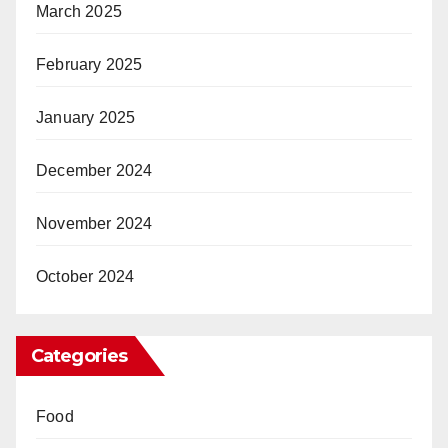
March 2025
February 2025
January 2025
December 2024
November 2024
October 2024
Categories
Food