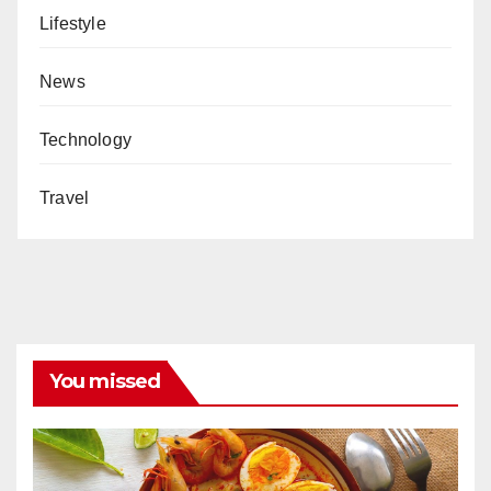
Lifestyle
News
Technology
Travel
You missed