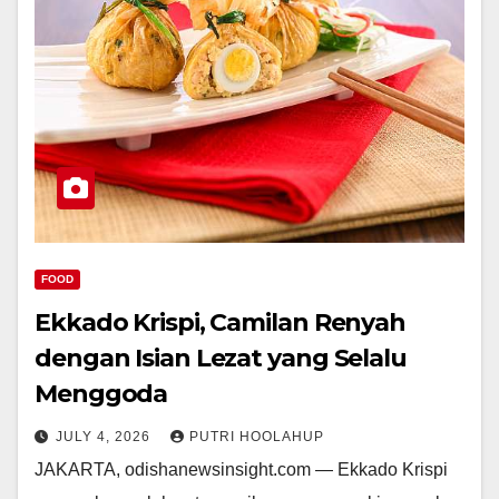
FOOD
Ekkado Krispi, Camilan Renyah
dengan Isian Lezat yang Selalu
Menggoda
JULY 4, 2026
PUTRI HOOLAHUP
JAKARTA, odishanewsinsight.com — Ekkado Krispi