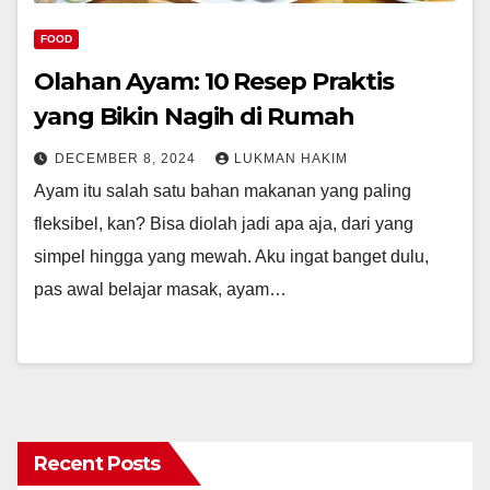
FOOD
Olahan Ayam: 10 Resep Praktis
yang Bikin Nagih di Rumah
DECEMBER 8, 2024
LUKMAN HAKIM
Ayam itu salah satu bahan makanan yang paling
fleksibel, kan? Bisa diolah jadi apa aja, dari yang
simpel hingga yang mewah. Aku ingat banget dulu,
pas awal belajar masak, ayam…
Recent Posts