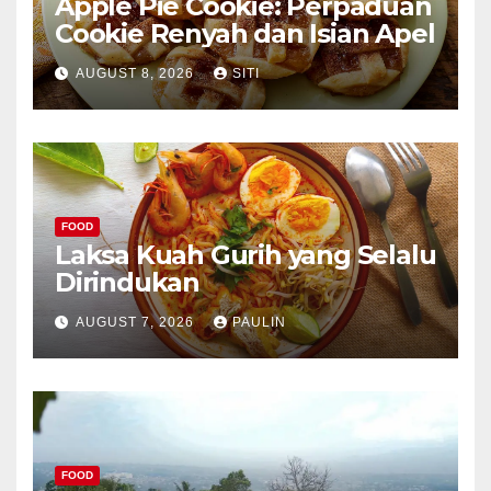
Apple Pie Cookie: Perpaduan
Cookie Renyah dan Isian Apel
AUGUST 8, 2026
SITI
FOOD
Laksa Kuah Gurih yang Selalu
Dirindukan
AUGUST 7, 2026
PAULIN
FOOD