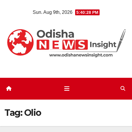
Skip
Sun. Aug 9th, 2026
5:40:29 PM
to
content
Tag:
Olio