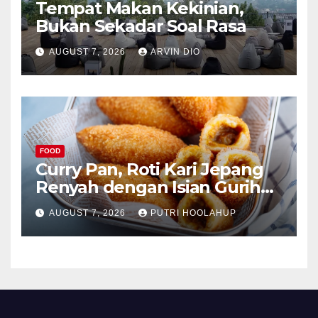
Tempat Makan Kekinian,
Bukan Sekadar Soal Rasa
AUGUST 7, 2026
ARVIN DIO
FOOD
Curry Pan, Roti Kari Jepang
Renyah dengan Isian Gurih
Menggoda
AUGUST 7, 2026
PUTRI HOOLAHUP