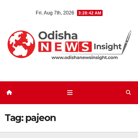
Skip
Fri. Aug 7th, 2026
3:28:43 AM
to
content
Tag:
pajeon