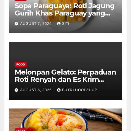
Sopa Paraguaya: Roti Jagung
Gurih Khas Paraguay yang
Unik
AUGUST 7, 2026
SITI
FOOD
Melonpan Gelato: Perpaduan
Roti Renyah dan Es Krim
Lembut yang Menggoda
AUGUST 6, 2026
PUTRI HOOLAHUP
FOOD