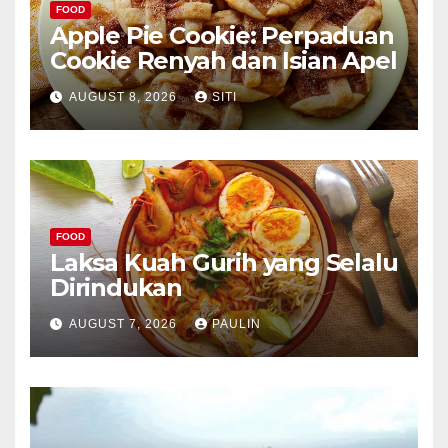
FOOD
Apple Pie Cookie: Perpaduan
Cookie Renyah dan Isian Apel
AUGUST 8, 2026
SITI
FOOD
Laksa Kuah Gurih yang Selalu
Dirindukan
AUGUST 7, 2026
PAULIN