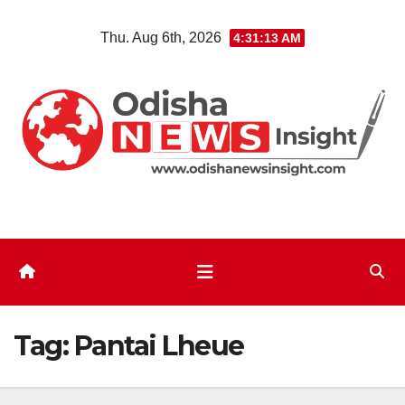
Skip
Thu. Aug 6th, 2026
4:31:13 AM
to
content
Tag:
Pantai Lheue