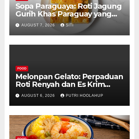
Sopa Paraguaya: Roti Jagung
Gurih Khas Paraguay yang
Unik
AUGUST 7, 2026
SITI
FOOD
Melonpan Gelato: Perpaduan
Roti Renyah dan Es Krim
Lembut yang Menggoda
AUGUST 6, 2026
PUTRI HOOLAHUP
FOOD